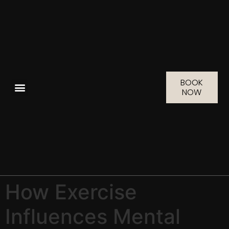
BOOK
NOW
How Exercise
Influences Mental